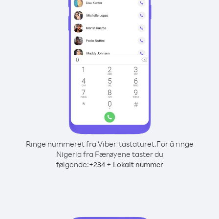
Ringe nummeret fra Viber-tastaturet.
For å ringe
Nigeria fra Færøyene taster du
følgende:
+
+
234
Lokalt nummer