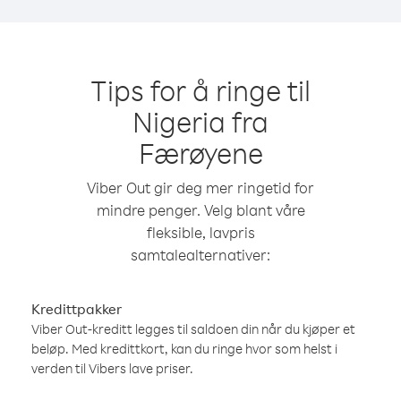
Tips for å ringe til
Nigeria fra
Færøyene
Viber Out gir deg mer ringetid for
mindre penger. Velg blant våre
fleksible, lavpris
samtalealternativer:
Kredittpakker
Viber Out-kreditt legges til saldoen din når du kjøper et
beløp. Med kredittkort, kan du ringe hvor som helst i
verden til Vibers lave priser.