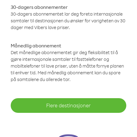
30-dagers abonnementer
30-dagers abonnementet lar deg foreta internasjonale
samtaler til destinasjonen du ønsker for varigheten av 30
dager med Vibers lave priser.
Månedlig abonnement
Det månedlige abonnementet gir deg fleksibilitet til å
gjøre internasjonale samtaler til fasttelefoner og
mobiltelefoner til lave priser, uten å måtte fornye planen
til enhver tid. Med månedlig abonnement kan du spare
på samtalene du allerede tar.
Flere destinasjoner