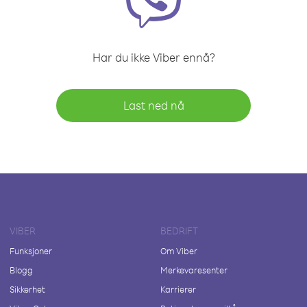
Har du ikke Viber ennå?
Last ned nå
VIBER
BEDRIFT
Funksjoner
Om Viber
Blogg
Merkevaresenter
Sikkerhet
Karrierer