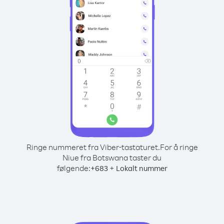
Ringe nummeret fra Viber-tastaturet.
For å ringe
Niue fra Botswana taster du
følgende:
+
+
683
Lokalt nummer