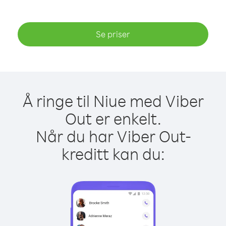
Se priser
Å ringe til Niue med Viber
Out er enkelt.
Når du har Viber Out-
kreditt kan du: