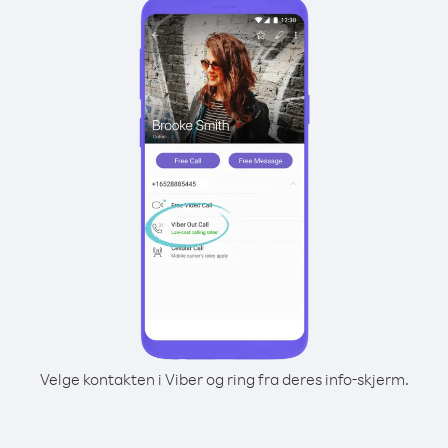
Velge kontakten i Viber og ring fra deres info-skjerm.