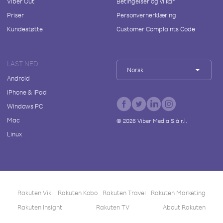
Viber Out
Betingelser og vilkår
Priser
Personvernerklæring
Kundestøtte
Customer Complaints Code
LAST NED
Norsk
Android
iPhone & iPad
Windows PC
Mac
©
2026
Viber Media S.à r.l.
Linux
Rakuten Viki
Rakuten Kobo
Rakuten Travel
Rakuten Marketing
Rakuten Insight
Rakuten TV
About Rakuten