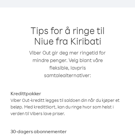
Tips for å ringe til
Niue fra Kiribati
Viber Out gir deg mer ringetid for
mindre penger. Velg blant våre
fleksible, lavpris
samtalealternativer:
Kredittpakker
Viber Out-kreditt legges til saldoen din når du kjøper et
beløp. Med kredittkort, kan du ringe hvor som helst i
verden til Vibers lave priser.
30-dagers abonnementer