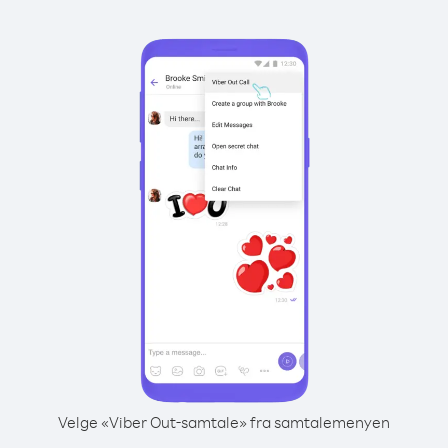
Velge «Viber Out-samtale» fra samtalemenyen