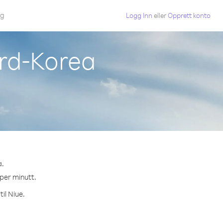
gg
Logg Inn
eller
Opprett konto
ord-Korea
a.
 per minutt.
il Niue.