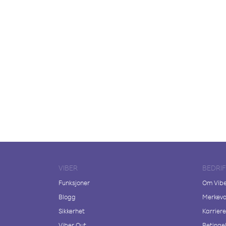
VIBER
BEDRI
Funksjoner
Om Vib
Blogg
Merkeva
Sikkerhet
Karriere
Viber Out
Betingel