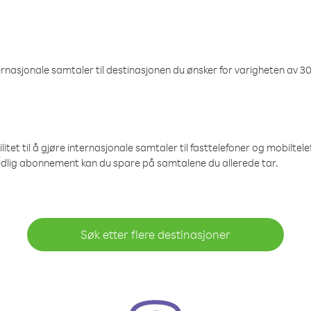
nasjonale samtaler til destinasjonen du ønsker for varigheten av 30
et til å gjøre internasjonale samtaler til fasttelefoner og mobiltelefo
edlig abonnement kan du spare på samtalene du allerede tar.
Søk etter flere destinasjoner