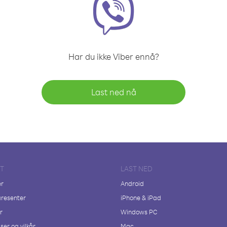
Har du ikke Viber ennå?
Last ned nå
FT
LAST NED
er
Android
resenter
iPhone & iPad
r
Windows PC
ser og vilkår
Mac