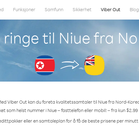
ed
Funksjoner
Samfunn
Sikkerhet
Viber Out
Blo
ringe til Niue fra N
ed Viber Out kan du foreta kvalitetssamtaler til Niue fra Nord-Kore
lket som helst nummer i Niue – fasttelefon eller mobil! – fra kun $2.99
edittpakker eller en samtaleplan for å få de beste prisene per minutt t