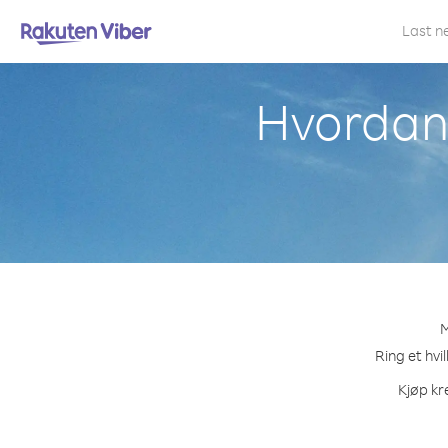
Last n
Hvordan 
M
Ring et hvi
Kjøp kr