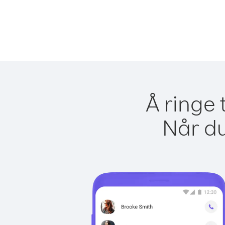
Å ringe 
Når du