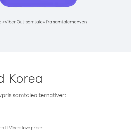
e «Viber Out-samtale» fra samtalemenyen
rd-Korea
avpris samtalealternativer:
 til Vibers lave priser.