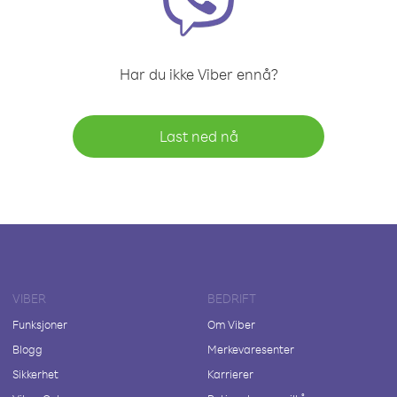
Har du ikke Viber ennå?
Last ned nå
VIBER
BEDRIFT
Funksjoner
Om Viber
Blogg
Merkevaresenter
Sikkerhet
Karrierer