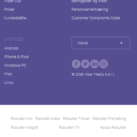
Viber Out
Betingelser og vilkår
Priser
Personvernerklæring
Kundestøtte
Customer Complaints Code
LAST NED
Norsk
Android
iPhone & iPad
Windows PC
Mac
©
2026
Viber Media S.à r.l.
Linux
Rakuten Viki
Rakuten Kobo
Rakuten Travel
Rakuten Marketing
Rakuten Insight
Rakuten TV
About Rakuten