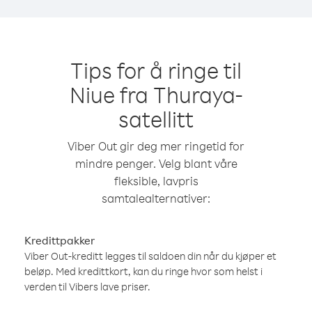
Tips for å ringe til
Niue fra Thuraya-
satellitt
Viber Out gir deg mer ringetid for
mindre penger. Velg blant våre
fleksible, lavpris
samtalealternativer:
Kredittpakker
Viber Out-kreditt legges til saldoen din når du kjøper et
beløp. Med kredittkort, kan du ringe hvor som helst i
verden til Vibers lave priser.