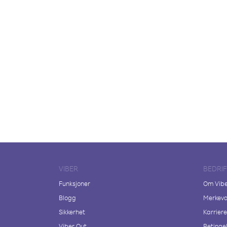
VIBER
BEDRI
Funksjoner
Om Vib
Blogg
Merkeva
Sikkerhet
Karriere
Viber Out
Betingel