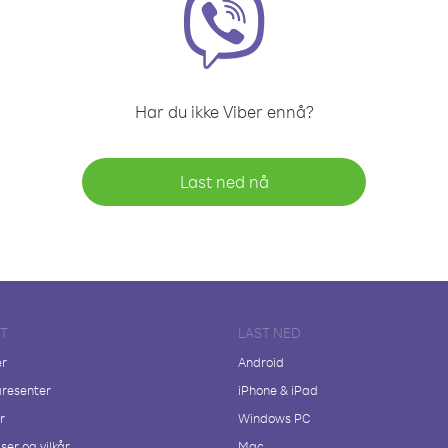
Har du ikke Viber ennå?
Last ned nå
FT
LAST NED
er
Android
resenter
iPhone & iPad
r
Windows PC
ser og vilkår
Mac