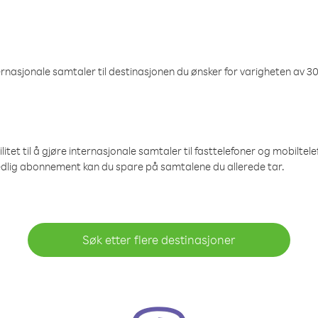
nasjonale samtaler til destinasjonen du ønsker for varigheten av 30
et til å gjøre internasjonale samtaler til fasttelefoner og mobiltelefo
edlig abonnement kan du spare på samtalene du allerede tar.
Søk etter flere destinasjoner