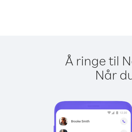
Å ringe til
Når du