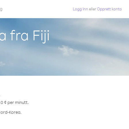
gg
Logg Inn
eller
Opprett konto
 fra Fiji
.
.0 ¢ per minutt.
 Nord-Korea.