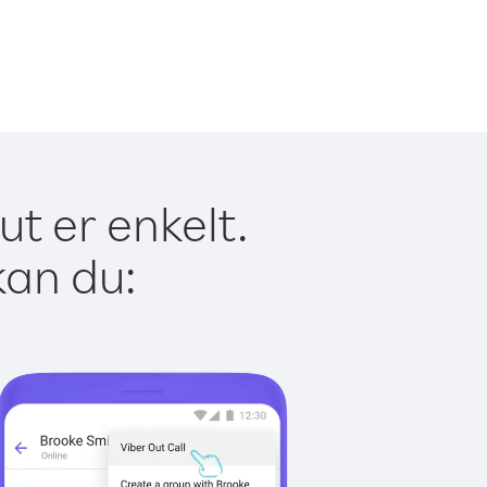
t er enkelt.
kan du: