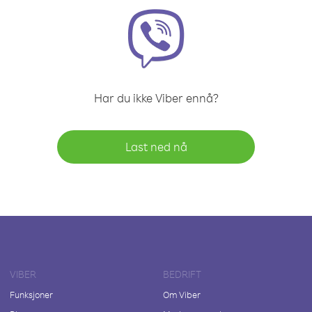
Har du ikke Viber ennå?
Last ned nå
VIBER
BEDRIFT
Funksjoner
Om Viber