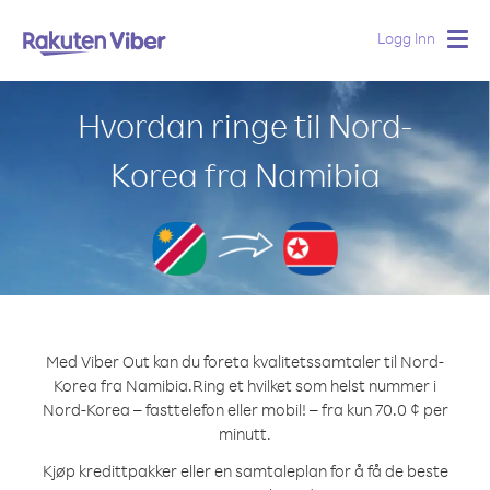
Logg Inn
Togg
navig
Hvordan ringe til Nord-
Korea fra Namibia
Med Viber Out kan du foreta kvalitetssamtaler til Nord-
Korea fra Namibia.
Ring et hvilket som helst nummer i
Nord-Korea – fasttelefon eller mobil! – fra kun 70.0 ¢ per
minutt.
Kjøp kredittpakker eller en samtaleplan for å få de beste