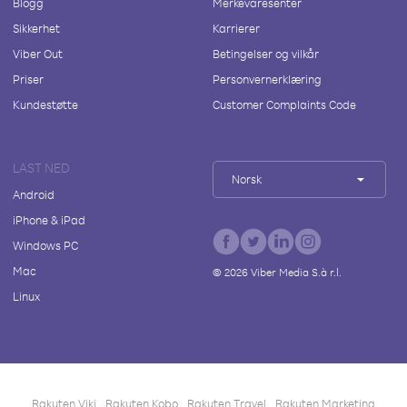
Blogg
Merkevaresenter
Sikkerhet
Karrierer
Viber Out
Betingelser og vilkår
Priser
Personvernerklæring
Kundestøtte
Customer Complaints Code
LAST NED
Norsk
Android
iPhone & iPad
Windows PC
Mac
©
2026
Viber Media S.à r.l.
Linux
Rakuten Viki
Rakuten Kobo
Rakuten Travel
Rakuten Marketing