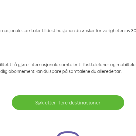
nasjonale samtaler til destinasjonen du ønsker for varigheten av 30
et til å gjøre internasjonale samtaler til fasttelefoner og mobiltelefo
edlig abonnement kan du spare på samtalene du allerede tar.
Søk etter flere destinasjoner