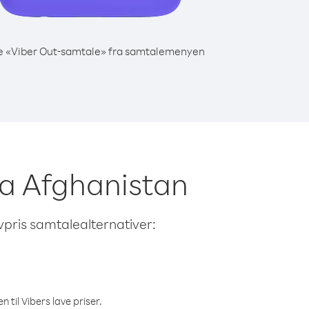
e «Viber Out-samtale» fra samtalemenyen
ra Afghanistan
avpris samtalealternativer:
 til Vibers lave priser.