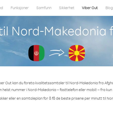
ed
Funksjoner
Samfunn
Sikkerhet
Viber Out
Blo
til Nord-Makedonia 
er Out kan du foreta kvalitetssamtaler til Nord-Makedonia fra Afgh
om helst nummer i Nord-Makedonia – fasttelefon eller mobil! – fra kun 
akker eller en samtaleplan for å få de beste prisene per minutt til N