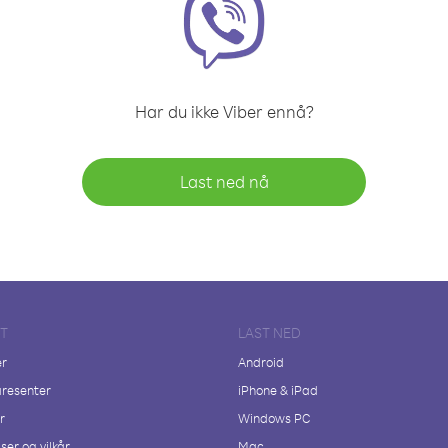
Har du ikke Viber ennå?
Last ned nå
FT
LAST NED
er
Android
resenter
iPhone & iPad
r
Windows PC
ser og vilkår
Mac