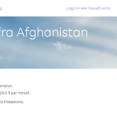
gg
Logg Inn
eller
Opprett konto
fra Afghanistan
anistan.
29.0 ¢ per minutt.
ord-Makedonia.