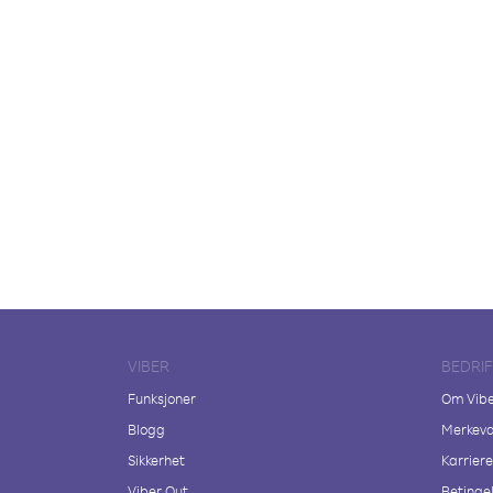
VIBER
BEDRI
Funksjoner
Om Vib
Blogg
Merkeva
Sikkerhet
Karriere
Viber Out
Betingel