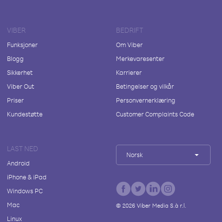
VIBER
BEDRIFT
Funksjoner
Om Viber
Blogg
Merkevaresenter
Sikkerhet
Karrierer
Viber Out
Betingelser og vilkår
Priser
Personvernerklæring
Kundestøtte
Customer Complaints Code
LAST NED
Norsk
Android
iPhone & iPad
Windows PC
Mac
©
2026
Viber Media S.à r.l.
Linux