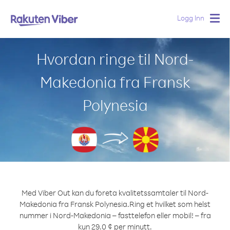
Logg Inn
Togg
navig
Hvordan ringe til Nord-
Makedonia fra Fransk
Polynesia
Med Viber Out kan du foreta kvalitetssamtaler til Nord-
Makedonia fra Fransk Polynesia.
Ring et hvilket som helst
nummer i Nord-Makedonia – fasttelefon eller mobil! – fra
kun 29.0 ¢ per minutt.