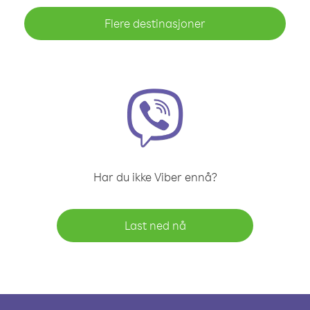
Flere destinasjoner
Har du ikke Viber ennå?
Last ned nå