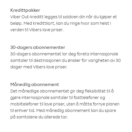
Kredittpakker
Viber Out-kreditt legges til saldoen din når du kjøper et
beløp. Med kredittkort, kan du ringe hvor som helst i
verden til Vibers lave priser.
30-dagers abonnementer
30-dagers abonnementet lar deg foreta internasjonale
samtaler til destinasjonen du ønsker for varigheten av 30
dager med Vibers lave priser.
Månedlig abonnement
Det månedlige abonnementet gir deg fleksibilitet til å
gjøre internasjonale samtaler til fasttelefoner og
mobiltelefoner til lave priser, uten å måtte fornye planen
til enhver tid. Med månedlig abonnement kan du spare
på samtalene du allerede tar.