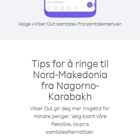
Velge «Viber Out-samtale» fra samtalemenyen
Tips for å ringe til
Nord-Makedonia
fra Nagorno-
Karabakh
Viber Out gir deg mer ringetid for
mindre penger. Velg blant våre
fleksible, lavpris
samtalealternativer: