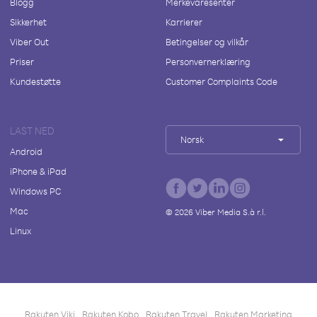
Blogg
Merkevaresenter
Sikkerhet
Karrierer
Viber Out
Betingelser og vilkår
Priser
Personvernerklæring
Kundestøtte
Customer Complaints Code
LAST NED
Norsk
Android
iPhone & iPad
Windows PC
Mac
©
2026
Viber Media S.à r.l.
Linux
Rakuten Viki
Rakuten Kobo
Rakuten Travel
Rakuten Marketing