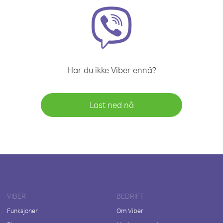
Har du ikke Viber ennå?
Last ned nå
VIBER
BEDRIFT
Funksjoner
Om Viber