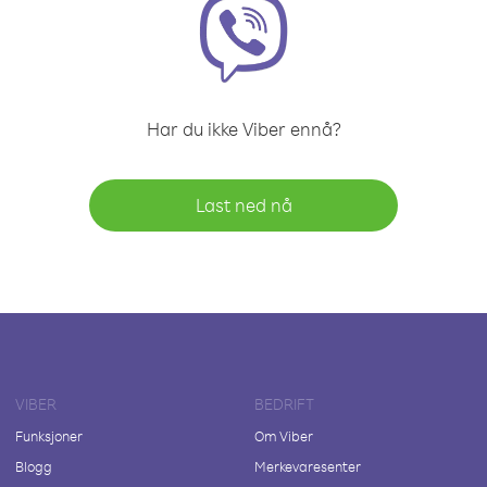
Har du ikke Viber ennå?
Last ned nå
VIBER
BEDRIFT
Funksjoner
Om Viber
Blogg
Merkevaresenter