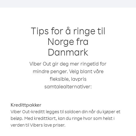
Tips for å ringe til
Norge fra
Danmark
Viber Out gir deg mer ringetid for
mindre penger. Velg blant våre
fleksible, lavpris
samtalealternativer:
Kredittpakker
Viber Out-kreditt legges til saldoen din når du kjøper et
beløp. Med kredittkort, kan du ringe hvor som helst i
verden til Vibers lave priser.