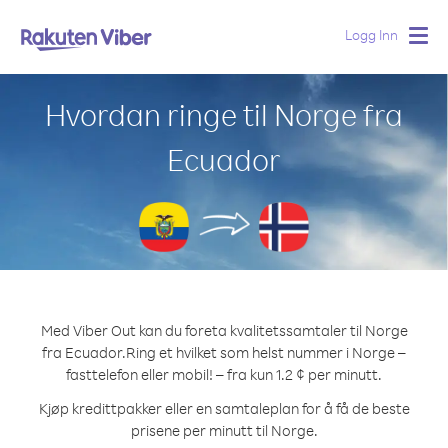
Logg Inn
Togg
navig
Hvordan ringe til Norge fra
Ecuador
Med Viber Out kan du foreta kvalitetssamtaler til Norge
fra Ecuador.
Ring et hvilket som helst nummer i Norge –
fasttelefon eller mobil! – fra kun 1.2 ¢ per minutt.
Kjøp kredittpakker eller en samtaleplan for å få de beste
prisene per minutt til Norge.