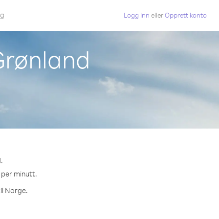
gg
Logg Inn
eller
Opprett konto
 Grønland
.
 per minutt.
il Norge.