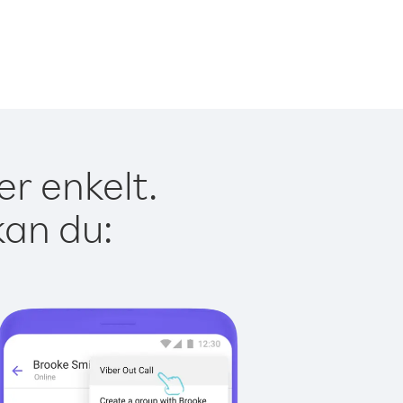
er enkelt.
kan du: