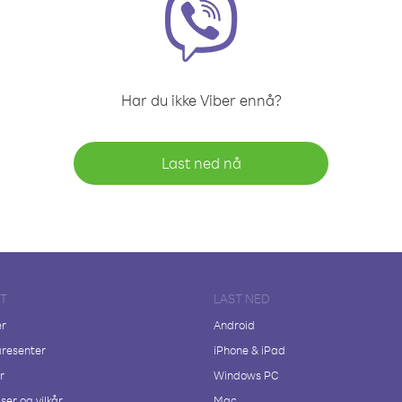
Har du ikke Viber ennå?
Last ned nå
FT
LAST NED
er
Android
resenter
iPhone & iPad
r
Windows PC
ser og vilkår
Mac