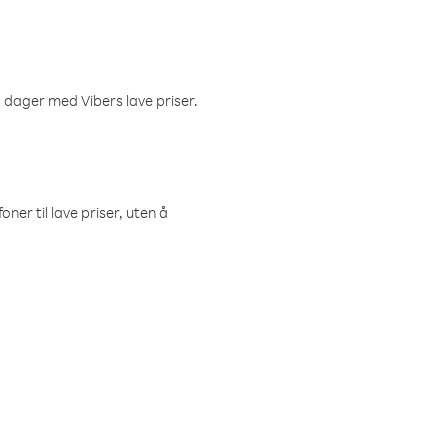
 dager med Vibers lave priser.
ner til lave priser, uten å