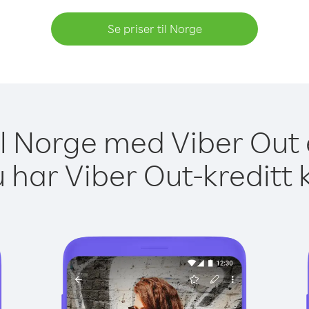
Se priser til Norge
il Norge med Viber Out 
 har Viber Out-kreditt 