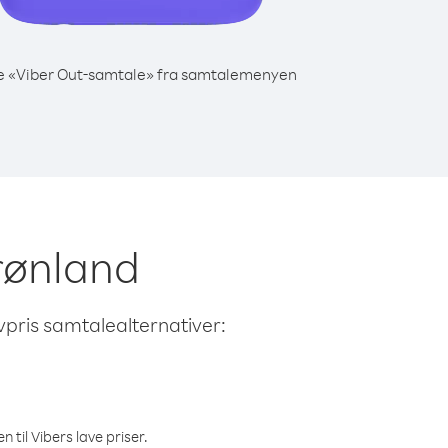
e «Viber Out-samtale» fra samtalemenyen
Grønland
avpris samtalealternativer:
 til Vibers lave priser.