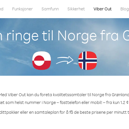
ed
Funksjoner
Samfunn
Sikkerhet
Viber Out
Blo
ringe til Norge fra
Med Viber Out kan du foreta kvalitetssamtaler til Norge fra Grønland
lket som helst nummer i Norge – fasttelefon eller mobil! – fra kun 1.2 ¢
dittpakker eller en samtaleplan for å få de beste prisene per minutt t