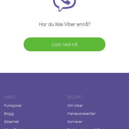
Har du ikke Viber ennå?
Last ned nå
VIBER
BEDRIFT
Funksjoner
Om Viber
Blogg
Merkevaresenter
Sikkerhet
Karrierer