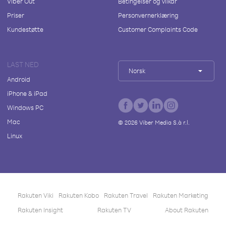
Viber Out
Betingelser og vilkår
Priser
Personvernerklæring
Kundestøtte
Customer Complaints Code
LAST NED
Norsk
Android
iPhone & iPad
Windows PC
Mac
©
2026
Viber Media S.à r.l.
Linux
Rakuten Viki
Rakuten Kobo
Rakuten Travel
Rakuten Marketing
Rakuten Insight
Rakuten TV
About Rakuten