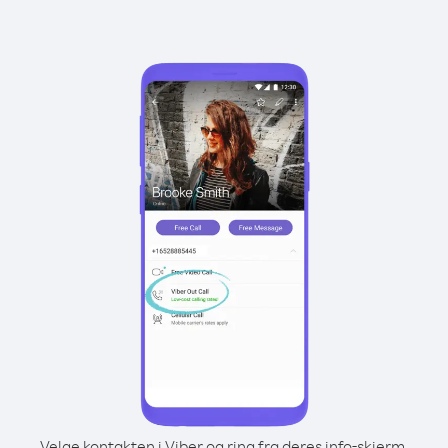
Velge kontakten i Viber og ring fra deres info-skjerm.