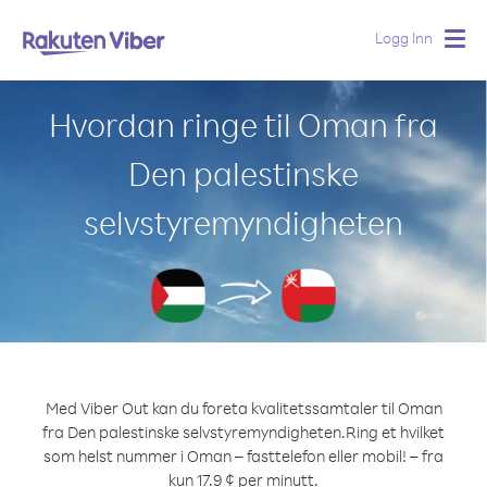
Logg Inn
Togg
navig
Hvordan ringe til Oman fra
Den palestinske
selvstyremyndigheten
Med Viber Out kan du foreta kvalitetssamtaler til Oman
fra Den palestinske selvstyremyndigheten.
Ring et hvilket
som helst nummer i Oman – fasttelefon eller mobil! – fra
kun 17.9 ¢ per minutt.