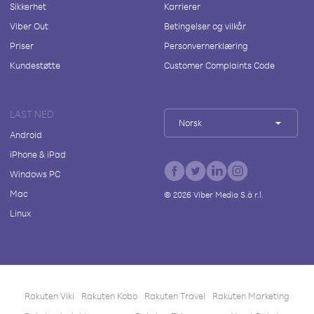
Sikkerhet
Karrierer
Viber Out
Betingelser og vilkår
Priser
Personvernerklæring
Kundestøtte
Customer Complaints Code
LAST NED
Norsk
Android
iPhone & iPad
Windows PC
Mac
©
2026
Viber Media S.à r.l.
Linux
Rakuten Viki
Rakuten Kobo
Rakuten Travel
Rakuten Marketing