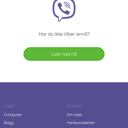
Har du ikke Viber ennå?
Last ned nå
VIBER
BEDRIFT
Funksjoner
Om Viber
Blogg
Merkevaresenter