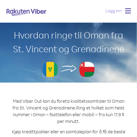
Logg Inn
Togg
navig
Hvordan ringe til Oman fra
St. Vincent og Grenadinene
Med Viber Out kan du foreta kvalitetssamtaler til Oman
fra St. Vincent og Grenadinene.
Ring et hvilket som helst
nummer i Oman – fasttelefon eller mobil! – fra kun 17.9 ¢
per minutt.
Kjøp kredittpakker eller en samtaleplan for å få de beste