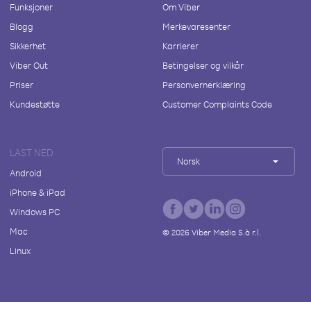
Funksjoner
Om Viber
Blogg
Merkevaresenter
Sikkerhet
Karrierer
Viber Out
Betingelser og vilkår
Priser
Personvernerklæring
Kundestøtte
Customer Complaints Code
LAST NED
Norsk
Android
iPhone & iPad
Windows PC
Mac
©
2026
Viber Media S.à r.l.
Linux