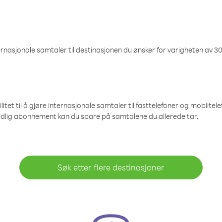
nasjonale samtaler til destinasjonen du ønsker for varigheten av 30
et til å gjøre internasjonale samtaler til fasttelefoner og mobiltelefo
edlig abonnement kan du spare på samtalene du allerede tar.
Søk etter flere destinasjoner