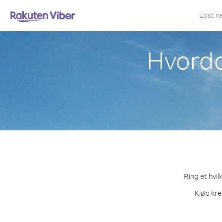
Last n
Hvorda
Ring et hvil
Kjøp kre