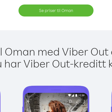
Se priser til Oman
til Oman med Viber Out e
 har Viber Out-kreditt 