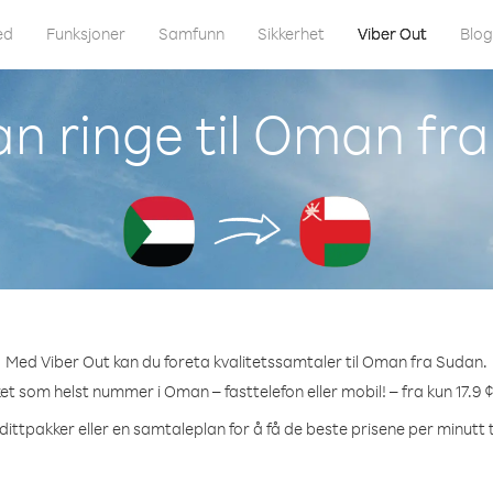
ed
Funksjoner
Samfunn
Sikkerhet
Viber Out
Blo
n ringe til Oman fr
Med Viber Out kan du foreta kvalitetssamtaler til Oman fra Sudan.
ket som helst nummer i Oman – fasttelefon eller mobil! – fra kun 17.9 
dittpakker eller en samtaleplan for å få de beste prisene per minutt 