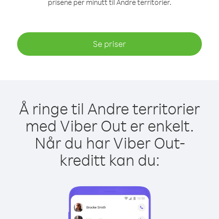
prisene per minutt til Andre territorier.
Se priser
Å ringe til Andre territorier
med Viber Out er enkelt.
Når du har Viber Out-
kreditt kan du: