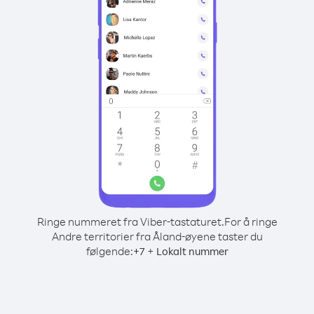
Ringe nummeret fra Viber-tastaturet.
For å ringe
Andre territorier fra Åland-øyene taster du
følgende:
+
+
7
Lokalt nummer