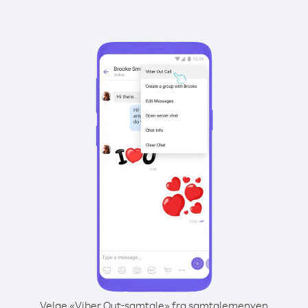
Velge «Viber Out-samtale» fra samtalemenyen