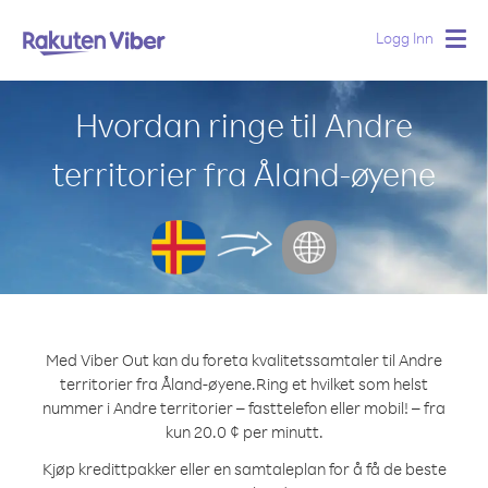
Logg Inn
Togg
navig
Hvordan ringe til Andre
territorier fra Åland-øyene
Med Viber Out kan du foreta kvalitetssamtaler til Andre
territorier fra Åland-øyene.
Ring et hvilket som helst
nummer i Andre territorier – fasttelefon eller mobil! – fra
kun 20.0 ¢ per minutt.
Kjøp kredittpakker eller en samtaleplan for å få de beste