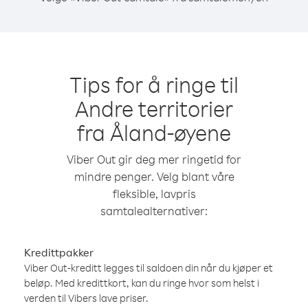
Tips for å ringe til
Andre territorier
fra Åland-øyene
Viber Out gir deg mer ringetid for
mindre penger. Velg blant våre
fleksible, lavpris
samtalealternativer:
Kredittpakker
Viber Out-kreditt legges til saldoen din når du kjøper et
beløp. Med kredittkort, kan du ringe hvor som helst i
verden til Vibers lave priser.