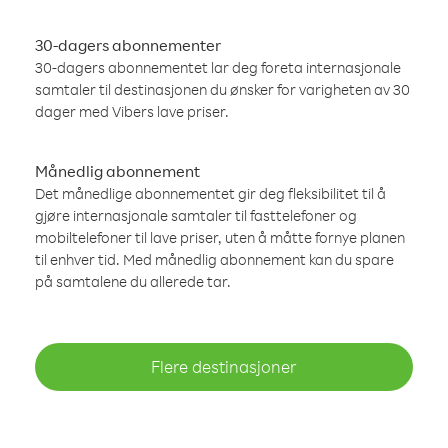
30-dagers abonnementer
30-dagers abonnementet lar deg foreta internasjonale
samtaler til destinasjonen du ønsker for varigheten av 30
dager med Vibers lave priser.
Månedlig abonnement
Det månedlige abonnementet gir deg fleksibilitet til å
gjøre internasjonale samtaler til fasttelefoner og
mobiltelefoner til lave priser, uten å måtte fornye planen
til enhver tid. Med månedlig abonnement kan du spare
på samtalene du allerede tar.
Flere destinasjoner