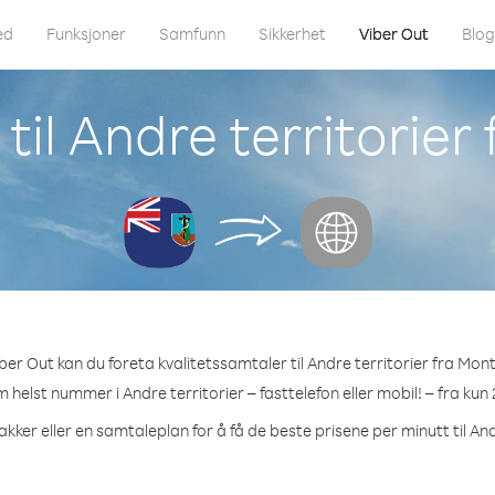
ed
Funksjoner
Samfunn
Sikkerhet
Viber Out
Blo
til Andre territorier
er Out kan du foreta kvalitetssamtaler til Andre territorier fra Mon
m helst nummer i Andre territorier – fasttelefon eller mobil! – fra kun
kker eller en samtaleplan for å få de beste prisene per minutt til And