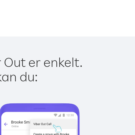
 Out er enkelt.
kan du: