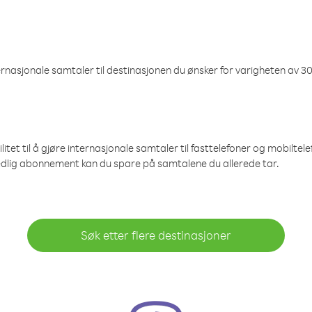
nasjonale samtaler til destinasjonen du ønsker for varigheten av 30
et til å gjøre internasjonale samtaler til fasttelefoner og mobiltelefo
edlig abonnement kan du spare på samtalene du allerede tar.
Søk etter flere destinasjoner