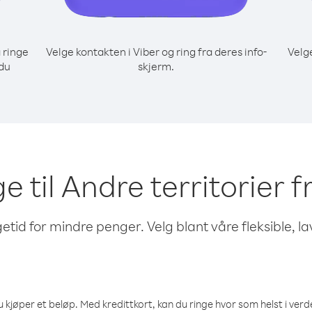
 ringe
Velge kontakten i Viber og ring fra deres info-
Velg
 du
skjerm.
ge til Andre territorier
etid for mindre penger. Velg blant våre fleksible, l
 kjøper et beløp. Med kredittkort, kan du ringe hvor som helst i verden