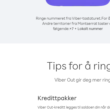
Ringe nummeret fra Viber-tastaturet.
For å
Andre territorier fra Montserrat taster
følgende:
+
+
7
Lokalt nummer
Tips for å rin
Viber Out gir deg mer ring
Kredittpakker
Viber Out-kreditt legges til saldoen din når du