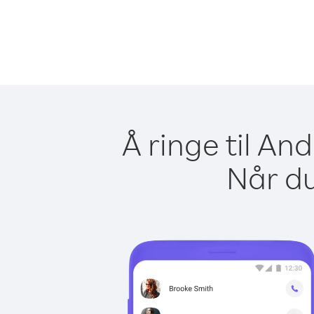
Å ringe til An
Når du