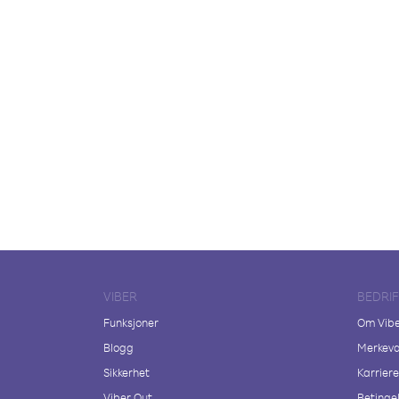
VIBER
BEDRI
Funksjoner
Om Vib
Blogg
Merkeva
Sikkerhet
Karriere
Viber Out
Betingel