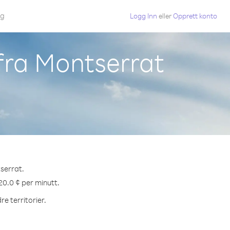
gg
Logg Inn
eller
Opprett konto
 fra Montserrat
tserrat.
 20.0 ¢ per minutt.
re territorier.