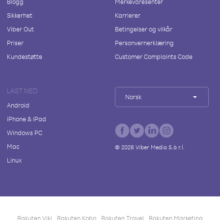
Blogg
Merkevaresenter
Sikkerhet
Karrierer
Viber Out
Betingelser og vilkår
Priser
Personvernerklæring
Kundestøtte
Customer Complaints Code
LAST NED
Norsk
Android
iPhone & iPad
Windows PC
Mac
©
2026
Viber Media S.à r.l.
Linux
Rakuten Viki
Rakuten Kobo
Rakuten Travel
Rakuten Marketing