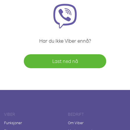
Har du ikke Viber ennå?
Last ned nå
VIBER
BEDRIFT
Funksjoner
Om Viber