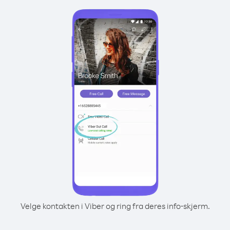
Velge kontakten i Viber og ring fra deres info-skjerm.