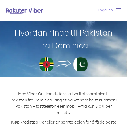
Logg Inn
Togg
navig
Hvordan ringe til Pakistan
fra Dominica
Med Viber Out kan du foreta kvalitetssamtaler til
Pakistan fra Dominica.
Ring et hvilket som helst nummer i
Pakistan – fasttelefon eller mobil! – fra kun 5.0 ¢ per
minutt.
Kjøp kredittpakker eller en samtaleplan for å få de beste