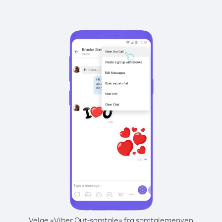
Velge «Viber Out-samtale» fra samtalemenyen