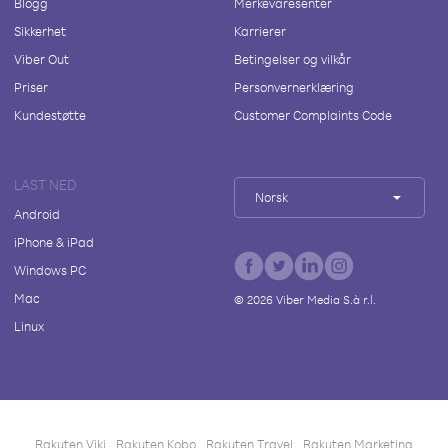
Blogg
Merkevaresenter
Sikkerhet
Karrierer
Viber Out
Betingelser og vilkår
Priser
Personvernerklæring
Kundestøtte
Customer Complaints Code
LAST NED
Norsk
Android
iPhone & iPad
Windows PC
Mac
©
2026
Viber Media S.à r.l.
Linux
Rakuten Viki
Rakuten Kobo
Rakuten Travel
Rakuten Marketing