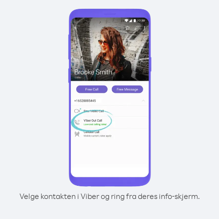
Velge kontakten i Viber og ring fra deres info-skjerm.