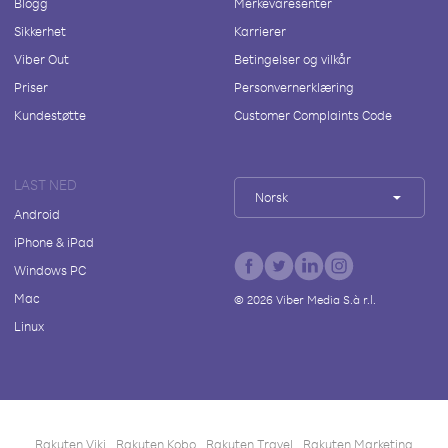
Blogg
Merkevaresenter
Sikkerhet
Karrierer
Viber Out
Betingelser og vilkår
Priser
Personvernerklæring
Kundestøtte
Customer Complaints Code
LAST NED
Norsk
Android
iPhone & iPad
Windows PC
Mac
©
2026
Viber Media S.à r.l.
Linux
Rakuten Viki
Rakuten Kobo
Rakuten Travel
Rakuten Marketing