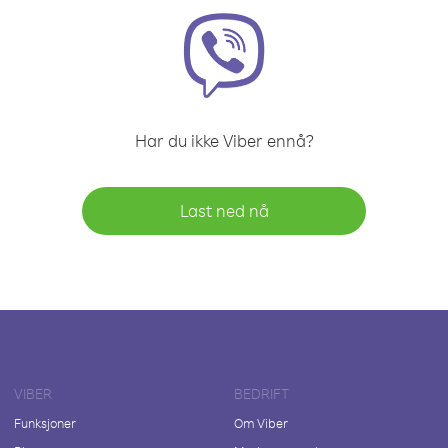
Har du ikke Viber ennå?
Last ned nå
VIBER
BEDRIFT
Funksjoner
Om Viber