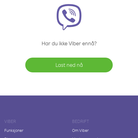
Har du ikke Viber ennå?
Last ned nå
VIBER
BEDRIFT
Funksjoner
Om Viber