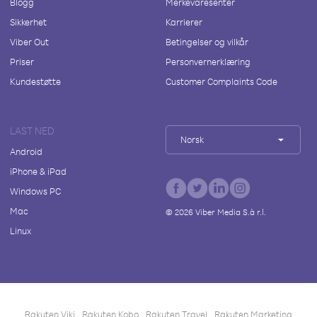
Blogg
Merkevaresenter
Sikkerhet
Karrierer
Viber Out
Betingelser og vilkår
Priser
Personvernerklæring
Kundestøtte
Customer Complaints Code
LAST NED
Norsk
Android
iPhone & iPad
Windows PC
Mac
©
2026
Viber Media S.à r.l.
Linux
Rakuten Viki
Rakuten Kobo
Rakuten Travel
Rakuten Marketing