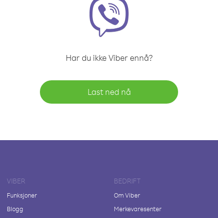
Har du ikke Viber ennå?
Last ned nå
VIBER
BEDRIFT
Funksjoner
Om Viber
Blogg
Merkevaresenter