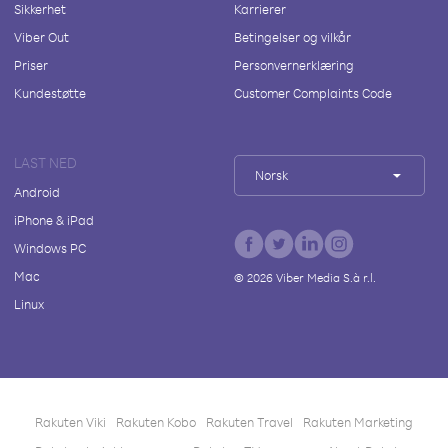
Sikkerhet
Karrierer
Viber Out
Betingelser og vilkår
Priser
Personvernerklæring
Kundestøtte
Customer Complaints Code
LAST NED
Norsk
Android
iPhone & iPad
Windows PC
Mac
©
2026
Viber Media S.à r.l.
Linux
Rakuten Viki
Rakuten Kobo
Rakuten Travel
Rakuten Marketing