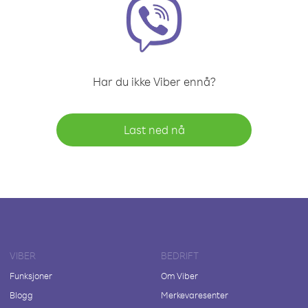
Har du ikke Viber ennå?
Last ned nå
VIBER
BEDRIFT
Funksjoner
Om Viber
Blogg
Merkevaresenter