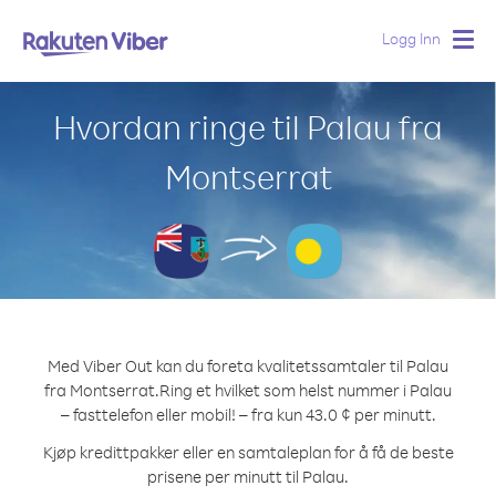
Logg Inn
Togg
navig
Hvordan ringe til Palau fra
Montserrat
Med Viber Out kan du foreta kvalitetssamtaler til Palau
fra Montserrat.
Ring et hvilket som helst nummer i Palau
– fasttelefon eller mobil! – fra kun 43.0 ¢ per minutt.
Kjøp kredittpakker eller en samtaleplan for å få de beste
prisene per minutt til Palau.