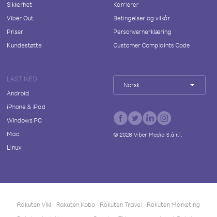
Sikkerhet
Karrierer
Viber Out
Betingelser og vilkår
Priser
Personvernerklæring
Kundestøtte
Customer Complaints Code
LAST NED
Norsk
Android
iPhone & iPad
Windows PC
Mac
©
2026
Viber Media S.à r.l.
Linux
Rakuten Viki
Rakuten Kobo
Rakuten Travel
Rakuten Marketing