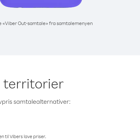
e «Viber Out-samtale» fra samtalemenyen
 territorier
avpris samtalealternativer:
 til Vibers lave priser.