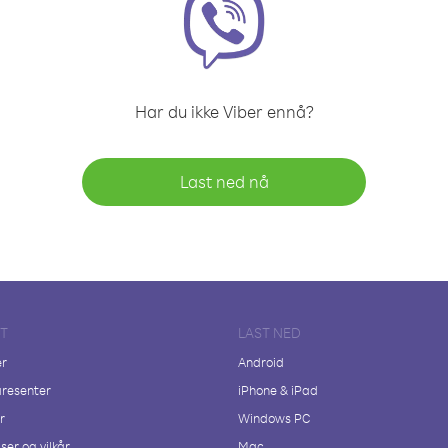
Har du ikke Viber ennå?
Last ned nå
FT
LAST NED
er
Android
resenter
iPhone & iPad
r
Windows PC
ser og vilkår
Mac