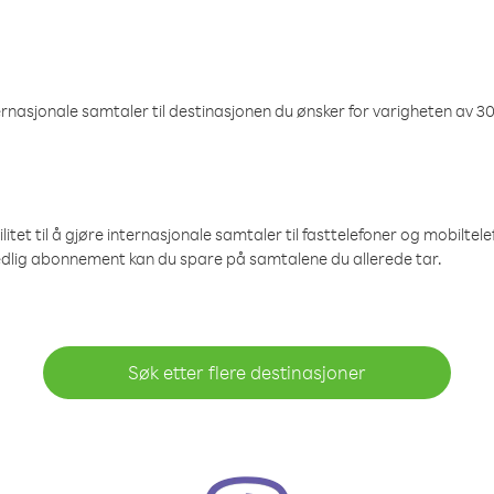
nasjonale samtaler til destinasjonen du ønsker for varigheten av 30
et til å gjøre internasjonale samtaler til fasttelefoner og mobiltelefo
edlig abonnement kan du spare på samtalene du allerede tar.
Søk etter flere destinasjoner