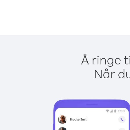
Å ringe t
Når du