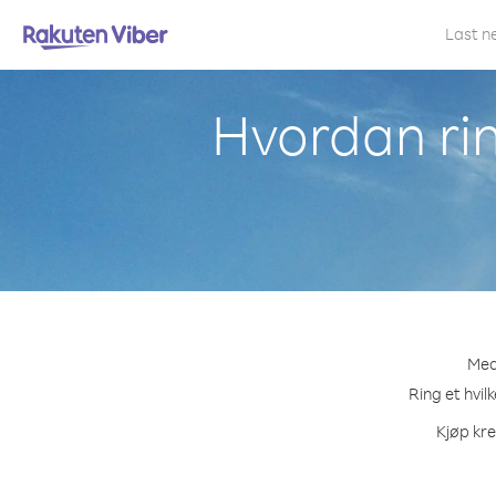
Last n
Hvordan ring
Med 
Ring et hvil
Kjøp kre