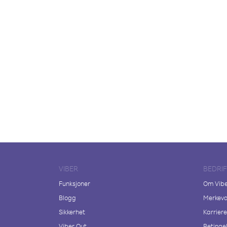
VIBER
BEDRI
Funksjoner
Om Vib
Blogg
Merkeva
Sikkerhet
Karriere
Viber Out
Betingel