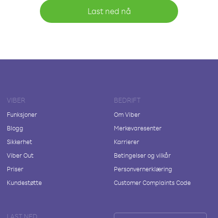
Last ned nå
VIBER
BEDRIFT
Funksjoner
Om Viber
Blogg
Merkevaresenter
Sikkerhet
Karrierer
Viber Out
Betingelser og vilkår
Priser
Personvernerklæring
Kundestøtte
Customer Complaints Code
LAST NED