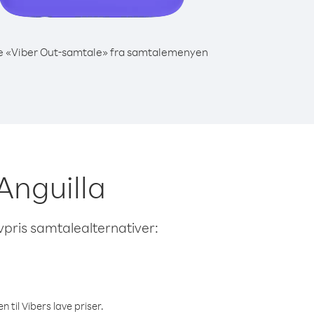
e «Viber Out-samtale» fra samtalemenyen
 Anguilla
avpris samtalealternativer:
 til Vibers lave priser.