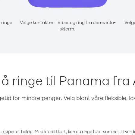
 ringe
Velge kontakten i Viber og ring fra deres info-
Velg
skjerm.
 å ringe til Panama fra
etid for mindre penger. Velg blant våre fleksible, l
 kjøper et beløp. Med kredittkort, kan du ringe hvor som helst i verden