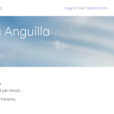
gg
Logg Inn
eller
Opprett konto
 Anguilla
a.
¢ per minutt.
il Panama.