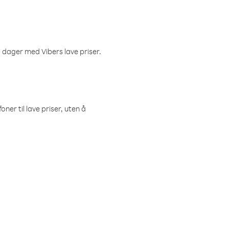
 dager med Vibers lave priser.
ner til lave priser, uten å