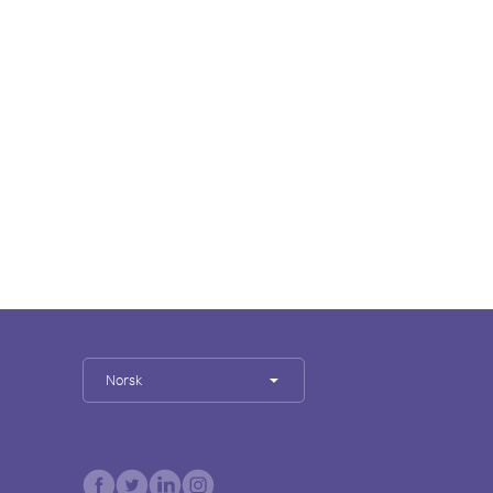
Norsk