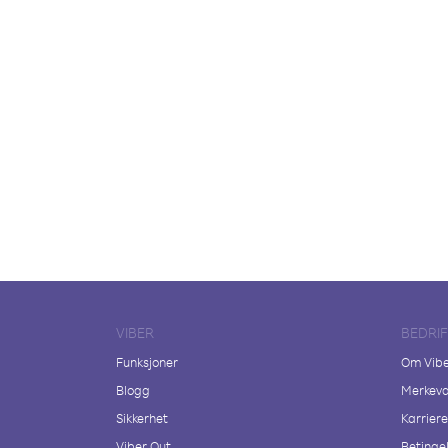
VIBER
BEDRI
Funksjoner
Om Vib
Blogg
Merkeva
Sikkerhet
Karriere
Viber Out
Betingel