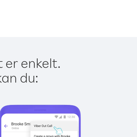
 er enkelt.
kan du: