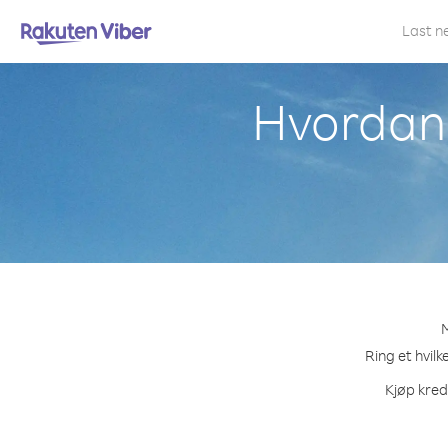
Last n
Hvordan 
M
Ring et hvil
Kjøp kred