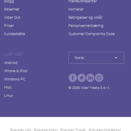
Blogg
Merkevaresenter
Sikkerhet
Karrierer
Viber Out
Betingelser og vilkår
Priser
Personvernerklæring
Kundestøtte
Customer Complaints Code
LAST NED
Norsk
Android
iPhone & iPad
Windows PC
Mac
©
2026
Viber Media S.à r.l.
Linux
Rakuten Viki
Rakuten Kobo
Rakuten Travel
Rakuten Marketing