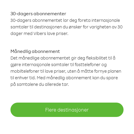
30-dagers abonnementer
30-dagers abonnementet lar deg foreta internasjonale
samtaler til destinasjonen du ønsker for varigheten av 30
dager med Vibers lave priser.
Månedlig abonnement
Det månedlige abonnementet gir deg fleksibilitet til å
gjøre internasjonale samtaler til fasttelefoner og
mobiltelefoner til lave priser, uten å måtte fornye planen
til enhver tid. Med månedlig abonnement kan du spare
på samtalene du allerede tar.
Flere destinasjoner