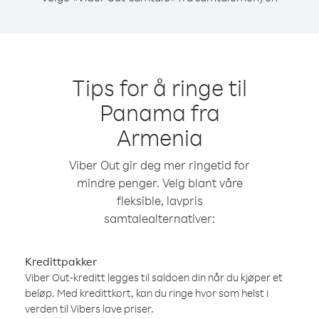
Tips for å ringe til
Panama fra
Armenia
Viber Out gir deg mer ringetid for
mindre penger. Velg blant våre
fleksible, lavpris
samtalealternativer:
Kredittpakker
Viber Out-kreditt legges til saldoen din når du kjøper et
beløp. Med kredittkort, kan du ringe hvor som helst i
verden til Vibers lave priser.