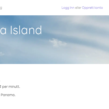
gg
Logg Inn
eller
Opprett konto
a Island
.
¢ per minutt.
il Panama.