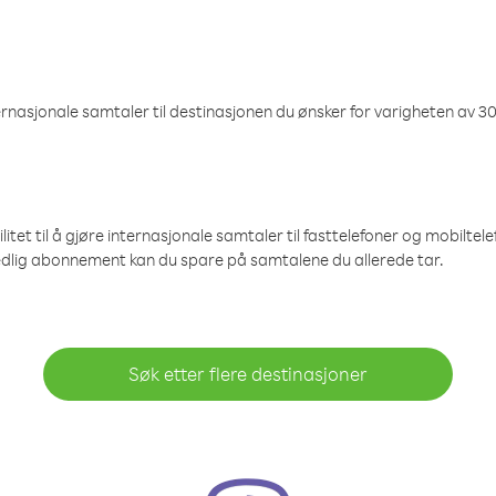
nasjonale samtaler til destinasjonen du ønsker for varigheten av 30
et til å gjøre internasjonale samtaler til fasttelefoner og mobiltelefo
edlig abonnement kan du spare på samtalene du allerede tar.
Søk etter flere destinasjoner