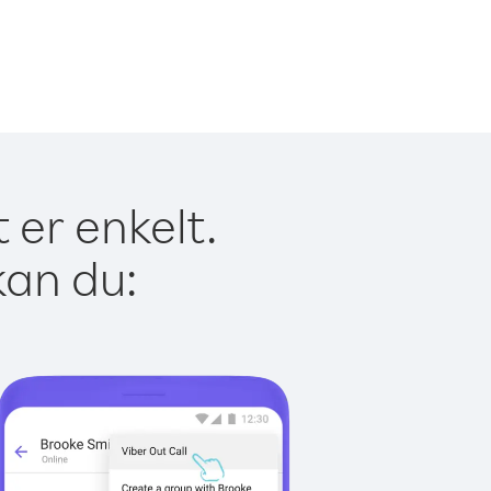
 er enkelt.
kan du: