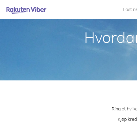
Last n
Hvordan
Ring et hvil
Kjøp kred