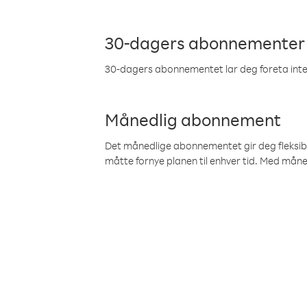
30-dagers abonnementer
30-dagers abonnementet lar deg foreta inter
Månedlig abonnement
Det månedlige abonnementet gir deg fleksibilit
måtte fornye planen til enhver tid. Med mån