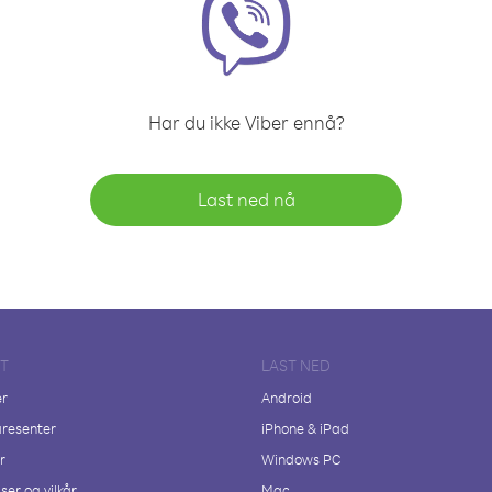
Har du ikke Viber ennå?
Last ned nå
FT
LAST NED
er
Android
resenter
iPhone & iPad
r
Windows PC
ser og vilkår
Mac