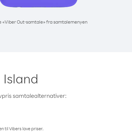
e «Viber Out-samtale» fra samtalemenyen
 Island
avpris samtalealternativer:
 til Vibers lave priser.