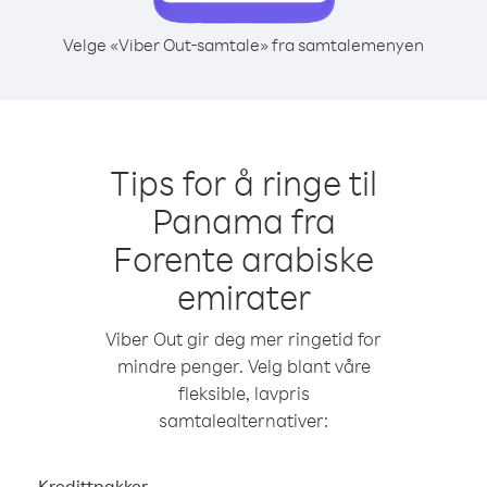
Velge «Viber Out-samtale» fra samtalemenyen
Tips for å ringe til
Panama fra
Forente arabiske
emirater
Viber Out gir deg mer ringetid for
mindre penger. Velg blant våre
fleksible, lavpris
samtalealternativer:
Kredittpakker