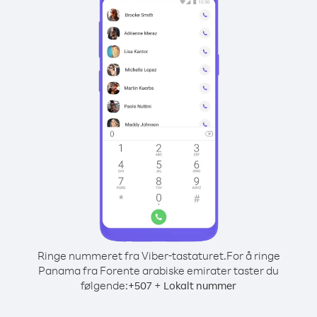
Ringe nummeret fra Viber-tastaturet.
For å ringe
Panama fra Forente arabiske emirater taster du
følgende:
+
+
507
Lokalt nummer