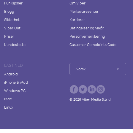
Funksjoner
Om Viber
Blogg
Merkevaresenter
Sikkerhet
Karrierer
Viber Out
Betingelser og vilkår
Priser
Personvernerklæring
Kundestøtte
Customer Complaints Code
LAST NED
Norsk
Android
iPhone & iPad
Windows PC
Mac
©
2026
Viber Media S.à r.l.
Linux