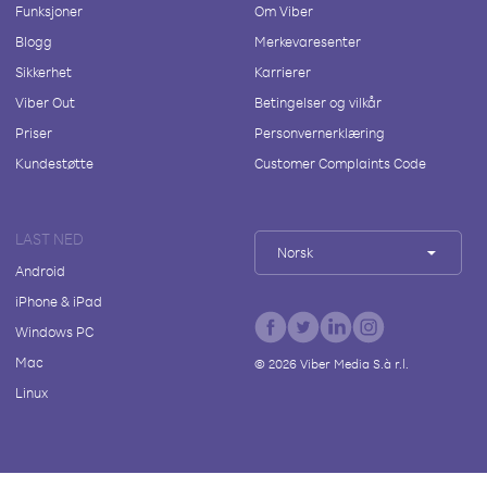
Funksjoner
Om Viber
Blogg
Merkevaresenter
Sikkerhet
Karrierer
Viber Out
Betingelser og vilkår
Priser
Personvernerklæring
Kundestøtte
Customer Complaints Code
LAST NED
Norsk
Android
iPhone & iPad
Windows PC
Mac
©
2026
Viber Media S.à r.l.
Linux