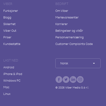
VIBER
BEDRIFT
Funksjoner
Om Viber
Blogg
Merkevaresenter
Sikkerhet
Karrierer
Viber Out
Betingelser og vilkår
Priser
Personvernerklæring
Kundestøtte
Customer Complaints Code
LAST NED
Norsk
Android
iPhone & iPad
Windows PC
Mac
©
2026
Viber Media S.à r.l.
Linux