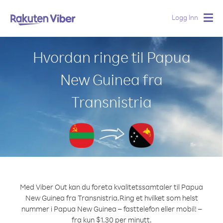
Logg Inn
Togg
navig
Hvordan ringe til Papua
New Guinea fra
Transnistria
Med Viber Out kan du foreta kvalitetssamtaler til Papua
New Guinea fra Transnistria.
Ring et hvilket som helst
nummer i Papua New Guinea – fasttelefon eller mobil! –
fra kun $1.30 per minutt.