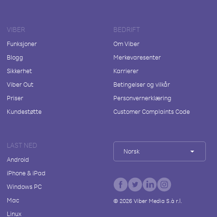
VIBER
BEDRIFT
Funksjoner
Om Viber
Blogg
Merkevaresenter
Sikkerhet
Karrierer
Viber Out
Betingelser og vilkår
Priser
Personvernerklæring
Kundestøtte
Customer Complaints Code
LAST NED
Norsk
Android
iPhone & iPad
Windows PC
Mac
©
2026
Viber Media S.à r.l.
Linux