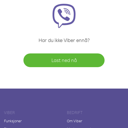
Har du ikke Viber ennå?
Last ned nå
VIBER
BEDRIFT
Funksjoner
Om Viber