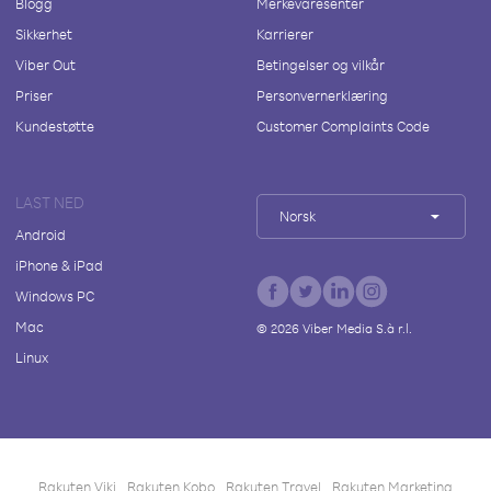
Blogg
Merkevaresenter
Sikkerhet
Karrierer
Viber Out
Betingelser og vilkår
Priser
Personvernerklæring
Kundestøtte
Customer Complaints Code
LAST NED
Norsk
Android
iPhone & iPad
Windows PC
Mac
©
2026
Viber Media S.à r.l.
Linux
Rakuten Viki
Rakuten Kobo
Rakuten Travel
Rakuten Marketing