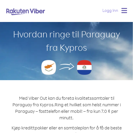
Logg Inn
Togg
navig
Hvordan ringe til Paraguay
fra Kypros
Med Viber Out kan du foreta kvalitetssamtaler til
Paraguay fra Kypros.
Ring et hvilket som helst nummer i
Paraguay – fasttelefon eller mobil! – fra kun 7.0 ¢ per
minutt.
Kjøp kredittpakker eller en samtaleplan for å få de beste