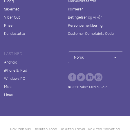
Blogg
Merkevaresenter
Sikkerhet
Karrierer
Viber Out
Betingelser og vilkår
Priser
Personvernerklæring
Kundestøtte
Customer Complaints Code
LAST NED
Norsk
Android
iPhone & iPad
Windows PC
Mac
©
2026
Viber Media S.à r.l.
Linux
Rakuten Viki
Rakuten Kobo
Rakuten Travel
Rakuten Marketing