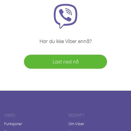
Har du ikke Viber ennå?
Last ned nå
VIBER
BEDRIFT
Funksjoner
Om Viber