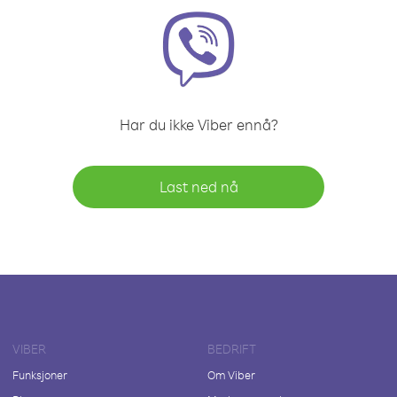
Har du ikke Viber ennå?
Last ned nå
VIBER
BEDRIFT
Funksjoner
Om Viber