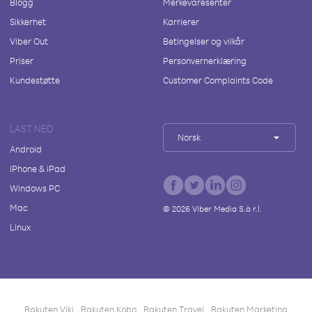
Blogg
Merkevaresenter
Sikkerhet
Karrierer
Viber Out
Betingelser og vilkår
Priser
Personvernerklæring
Kundestøtte
Customer Complaints Code
LAST NED
Norsk
Android
iPhone & iPad
Windows PC
Mac
©
2026
Viber Media S.à r.l.
Linux
Rakuten Viki
Rakuten Kobo
Rakuten Travel
Rakuten Marketing