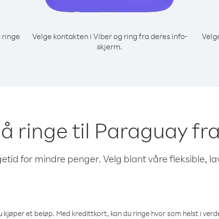
 ringe
Velge kontakten i Viber og ring fra deres info-
Velg
skjerm.
 å ringe til Paraguay f
etid for mindre penger. Velg blant våre fleksible, l
 kjøper et beløp. Med kredittkort, kan du ringe hvor som helst i verden