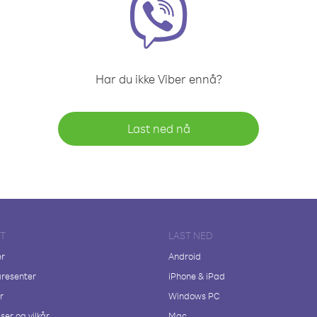
Har du ikke Viber ennå?
Last ned nå
FT
LAST NED
er
Android
resenter
iPhone & iPad
r
Windows PC
ser og vilkår
Mac