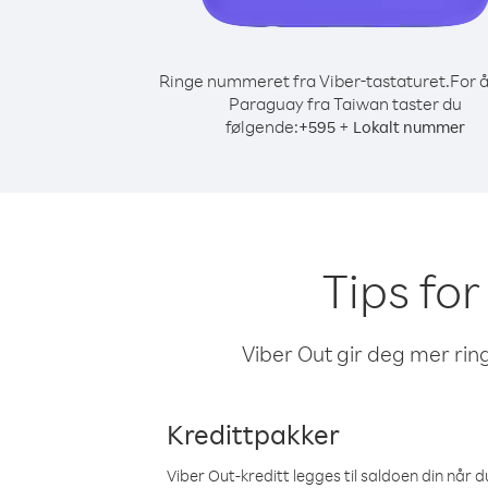
Ringe nummeret fra Viber-tastaturet.
For å
Paraguay fra Taiwan taster du
følgende:
+
+
595
Lokalt nummer
Tips for
Viber Out gir deg mer ring
Kredittpakker
Viber Out-kreditt legges til saldoen din når du