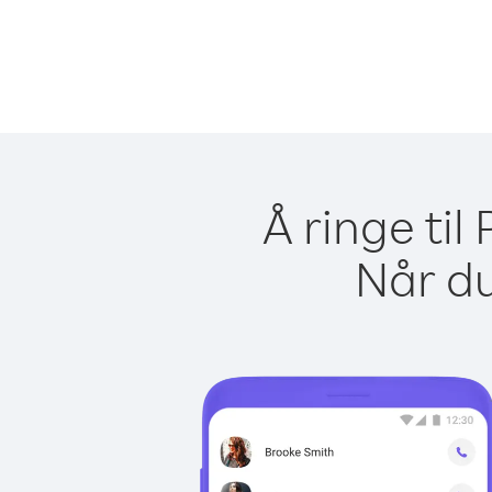
Å ringe ti
Når du