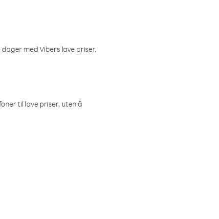
 dager med Vibers lave priser.
ner til lave priser, uten å