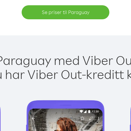
Se priser til Paraguay
l Paraguay med Viber Out
 har Viber Out-kreditt 