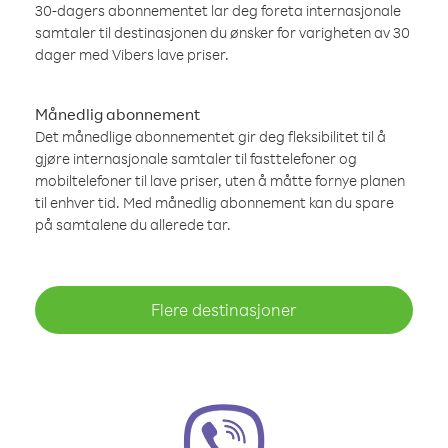
30-dagers abonnementet lar deg foreta internasjonale
samtaler til destinasjonen du ønsker for varigheten av 30
dager med Vibers lave priser.
Månedlig abonnement
Det månedlige abonnementet gir deg fleksibilitet til å
gjøre internasjonale samtaler til fasttelefoner og
mobiltelefoner til lave priser, uten å måtte fornye planen
til enhver tid. Med månedlig abonnement kan du spare
på samtalene du allerede tar.
Flere destinasjoner