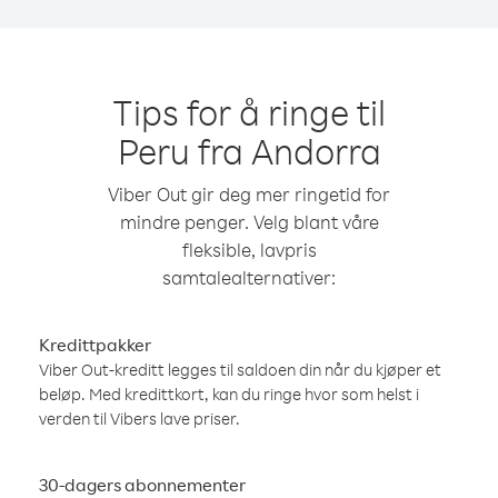
Tips for å ringe til
Peru fra Andorra
Viber Out gir deg mer ringetid for
mindre penger. Velg blant våre
fleksible, lavpris
samtalealternativer:
Kredittpakker
Viber Out-kreditt legges til saldoen din når du kjøper et
beløp. Med kredittkort, kan du ringe hvor som helst i
verden til Vibers lave priser.
30-dagers abonnementer