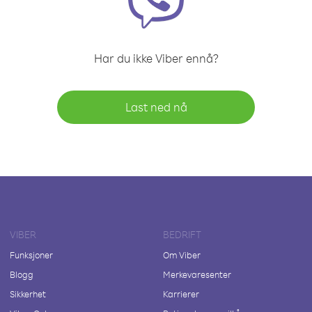
Har du ikke Viber ennå?
Last ned nå
VIBER
BEDRIFT
Funksjoner
Om Viber
Blogg
Merkevaresenter
Sikkerhet
Karrierer