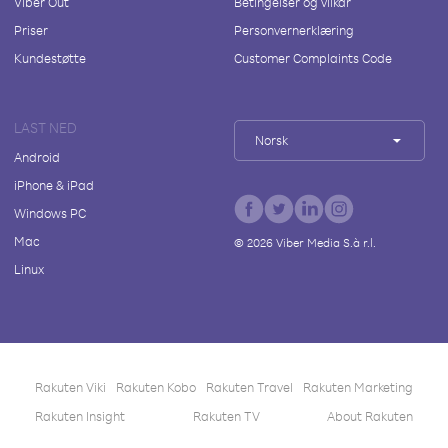
Viber Out
Betingelser og vilkår
Priser
Personvernerklæring
Kundestøtte
Customer Complaints Code
LAST NED
Norsk
Android
iPhone & iPad
Windows PC
Mac
©
2026
Viber Media S.à r.l.
Linux
Rakuten Viki
Rakuten Kobo
Rakuten Travel
Rakuten Marketing
Rakuten Insight
Rakuten TV
About Rakuten