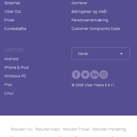
Sikkerhet
Karrierer
Viber Out
Betingelser og vilkår
Priser
Personvernerklæring
Kundestøtte
Customer Complaints Code
LAST NED
Norsk
Android
iPhone & iPad
Windows PC
Mac
©
2026
Viber Media S.à r.l.
Linux
Rakuten Viki
Rakuten Kobo
Rakuten Travel
Rakuten Marketing