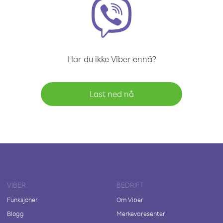
Har du ikke Viber ennå?
Last ned nå
VIBER
BEDRIFT
Funksjoner
Om Viber
Blogg
Merkevaresenter