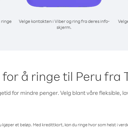
 ringe
Velge kontakten i Viber og ring fra deres info-
Velg
skjerm.
 for å ringe til Peru fra
etid for mindre penger. Velg blant våre fleksible, l
 kjøper et beløp. Med kredittkort, kan du ringe hvor som helst i verden