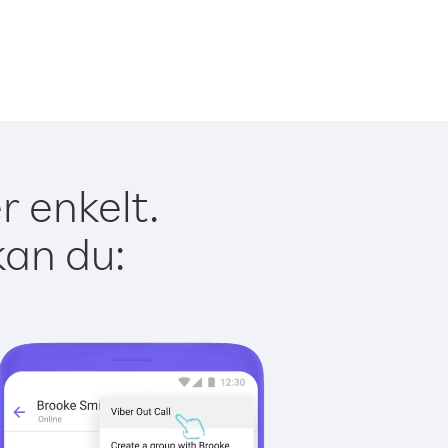
r enkelt.
kan du: