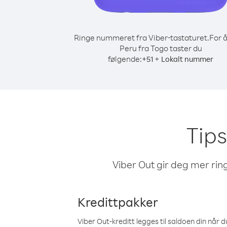
Ringe nummeret fra Viber-tastaturet.
For å
Peru fra Togo taster du
følgende:
+
+
51
Lokalt nummer
Tips
Viber Out gir deg mer ring
Kredittpakker
Viber Out-kreditt legges til saldoen din når du