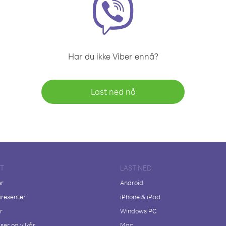
Har du ikke Viber ennå?
Last ned nå
FT
LAST NED
er
Android
resenter
iPhone & iPad
r
Windows PC
ser og vilkår
Mac