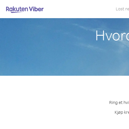
Last n
Hvord
Ring et hvi
Kjøp kr