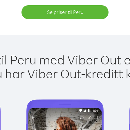
Se priser til Peru
til Peru med Viber Out e
 har Viber Out-kreditt 