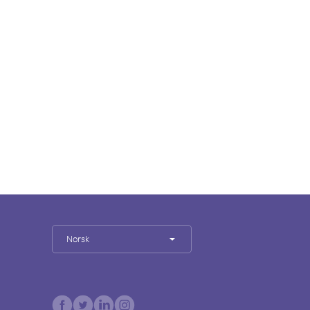
Norsk