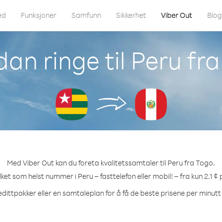
ed
Funksjoner
Samfunn
Sikkerhet
Viber Out
Blo
an ringe til Peru fr
Med Viber Out kan du foreta kvalitetssamtaler til Peru fra Togo.
lket som helst nummer i Peru – fasttelefon eller mobil! – fra kun 2.1 ¢
edittpakker eller en samtaleplan for å få de beste prisene per minutt t