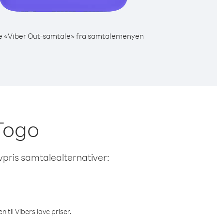
e «Viber Out-samtale» fra samtalemenyen
 Togo
avpris samtalealternativer:
 til Vibers lave priser.