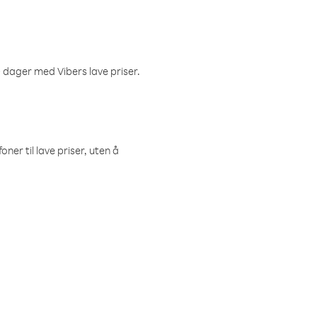
 dager med Vibers lave priser.
ner til lave priser, uten å