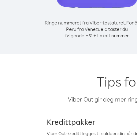
Ringe nummeret fra Viber-tastaturet.
For å
Peru fra Venezuela taster du
følgende:
+
+
51
Lokalt nummer
Tips fo
Viber Out gir deg mer ring
Kredittpakker
Viber Out-kreditt legges til saldoen din når du