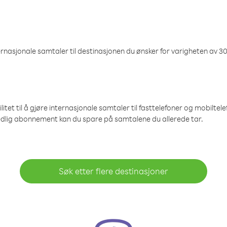
nasjonale samtaler til destinasjonen du ønsker for varigheten av 30
et til å gjøre internasjonale samtaler til fasttelefoner og mobiltelefo
edlig abonnement kan du spare på samtalene du allerede tar.
Søk etter flere destinasjoner