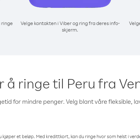
 ringe
Velge kontakten i Viber og ring fra deres info-
Velg
skjerm.
r å ringe til Peru fra V
etid for mindre penger. Velg blant våre fleksible, l
 kjøper et beløp. Med kredittkort, kan du ringe hvor som helst i verden