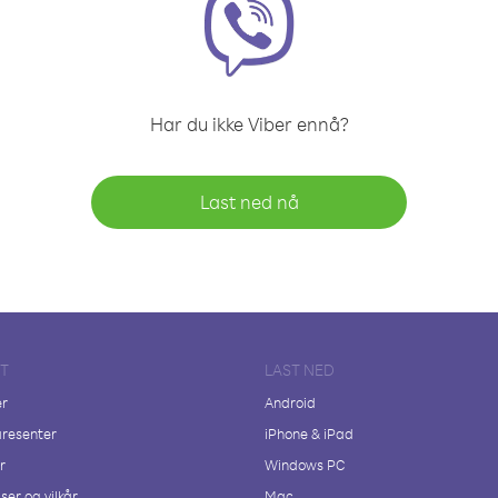
Har du ikke Viber ennå?
Last ned nå
FT
LAST NED
er
Android
resenter
iPhone & iPad
r
Windows PC
ser og vilkår
Mac