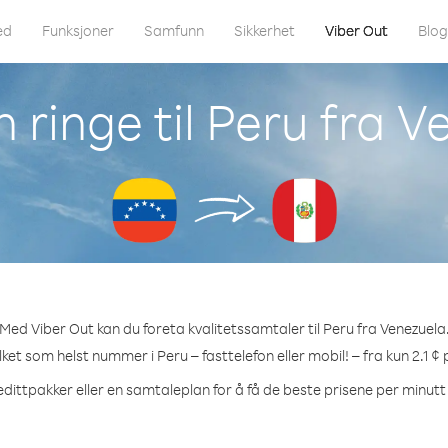
ed
Funksjoner
Samfunn
Sikkerhet
Viber Out
Blo
 ringe til Peru fra V
Med Viber Out kan du foreta kvalitetssamtaler til Peru fra Venezuela
lket som helst nummer i Peru – fasttelefon eller mobil! – fra kun 2.1 ¢
edittpakker eller en samtaleplan for å få de beste prisene per minutt t