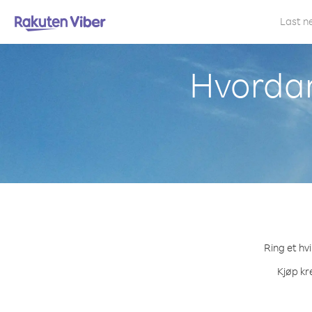
Last n
Hvordan
Ring et hvi
Kjøp kr