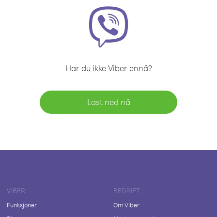
Har du ikke Viber ennå?
Last ned nå
VIBER
BEDRIFT
Funksjoner
Om Viber