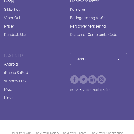
Blogg
Merkevaresenter
Sikkerhet
Karrierer
Viber Out
Betingelser og vilkår
Priser
Personvernerklæring
Kundestøtte
Customer Complaints Code
LAST NED
Norsk
Android
iPhone & iPad
Windows PC
Mac
©
2026
Viber Media S.à r.l.
Linux
Rakuten Viki
Rakuten Kobo
Rakuten Travel
Rakuten Marketing