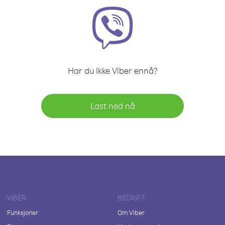
Har du ikke Viber ennå?
Last ned nå
VIBER
BEDRIFT
Funksjoner
Om Viber