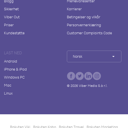
Blogg
Merkevaresenter
Sikkerhet
Karrierer
Viber Out
Betingelser og vilkår
Priser
Personvernerklæring
Kundestøtte
Customer Complaints Code
LAST NED
Norsk
Android
iPhone & iPad
Windows PC
Mac
©
2026
Viber Media S.à r.l.
Linux
Rakuten Viki
Rakuten Kobo
Rakuten Travel
Rakuten Marketing