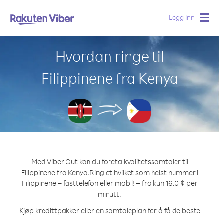
Logg Inn
Togg
navig
Hvordan ringe til
Filippinene fra Kenya
Med Viber Out kan du foreta kvalitetssamtaler til
Filippinene fra Kenya.
Ring et hvilket som helst nummer i
Filippinene – fasttelefon eller mobil! – fra kun 16.0 ¢ per
minutt.
Kjøp kredittpakker eller en samtaleplan for å få de beste