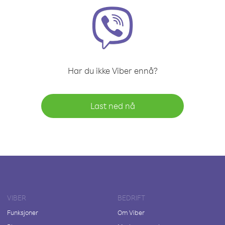
Har du ikke Viber ennå?
Last ned nå
VIBER
BEDRIFT
Funksjoner
Om Viber