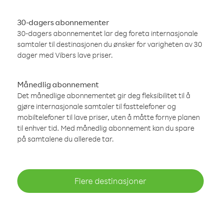
30-dagers abonnementer
30-dagers abonnementet lar deg foreta internasjonale
samtaler til destinasjonen du ønsker for varigheten av 30
dager med Vibers lave priser.
Månedlig abonnement
Det månedlige abonnementet gir deg fleksibilitet til å
gjøre internasjonale samtaler til fasttelefoner og
mobiltelefoner til lave priser, uten å måtte fornye planen
til enhver tid. Med månedlig abonnement kan du spare
på samtalene du allerede tar.
Flere destinasjoner