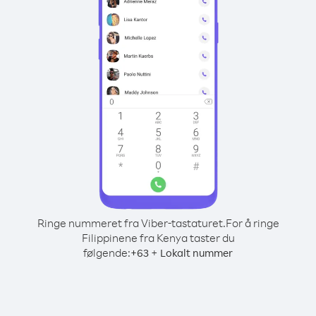
Ringe nummeret fra Viber-tastaturet.
For å ringe
Filippinene fra Kenya taster du
følgende:
+
+
63
Lokalt nummer