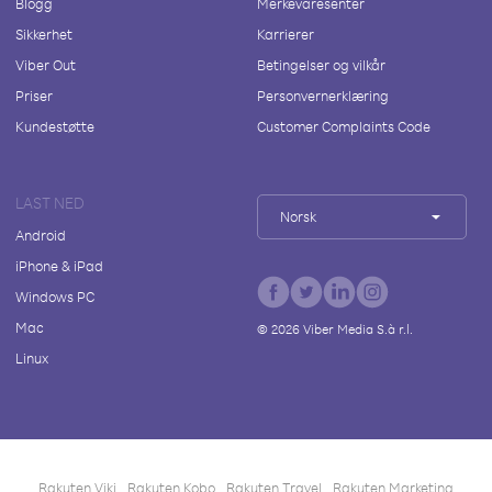
Blogg
Merkevaresenter
Sikkerhet
Karrierer
Viber Out
Betingelser og vilkår
Priser
Personvernerklæring
Kundestøtte
Customer Complaints Code
LAST NED
Norsk
Android
iPhone & iPad
Windows PC
Mac
©
2026
Viber Media S.à r.l.
Linux
Rakuten Viki
Rakuten Kobo
Rakuten Travel
Rakuten Marketing